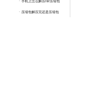
手机上怎么解压rar压缩包
压缩包解压完还是压缩包
快速解压压缩包的方法
怎么将文件夹压缩成zip格式
压缩包解压不了怎么解决
7z的压缩包怎么解压
怎样把几个文件夹压缩成一个压缩包
压缩包里还有压缩包怎么解压
分卷式压缩包怎么解压