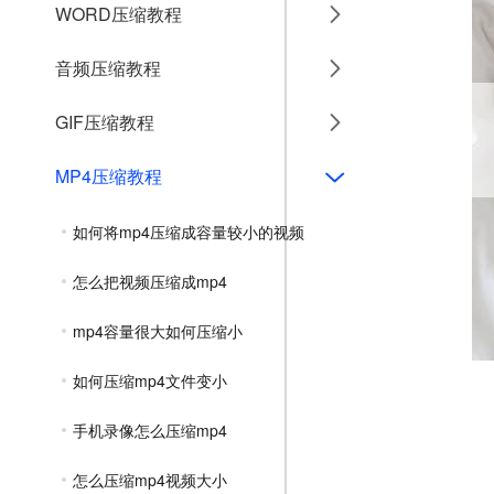
WORD压缩教程
音频压缩教程
GIF压缩教程
MP4压缩教程
如何将mp4压缩成容量较小的视频
怎么把视频压缩成mp4
mp4容量很大如何压缩小
如何压缩mp4文件变小
手机录像怎么压缩mp4
怎么压缩mp4视频大小