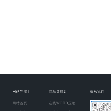
网站导航1
网站导航2
联系我们
网站首页
在线WORD压缩