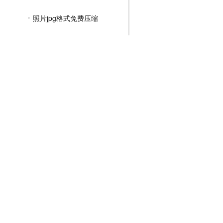
照片jpg格式免费压缩
jpg图片压缩到200k
jpg文件压缩怎么弄
jpg如何压缩文件大小
jpg图片压缩到30kb
PNG压缩教程
JPGE压缩教程
文件压缩教程