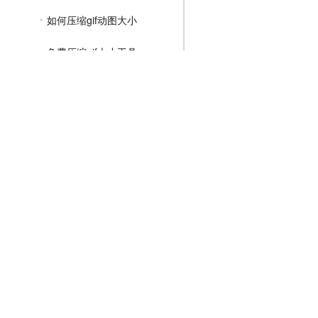
如何压缩gif动图大小
免费压缩gif大小工具
gif怎么压缩小一点
MP4压缩教程
JPG压缩教程
PNG压缩教程
JPGE压缩教程
文件压缩教程