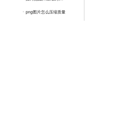
png图片怎么压缩质量
png格式压缩在线
png图片在线压缩
png格式的图片怎么压缩
如何压缩png图片大小
png免费在线压缩
JPGE压缩教程
文件压缩教程